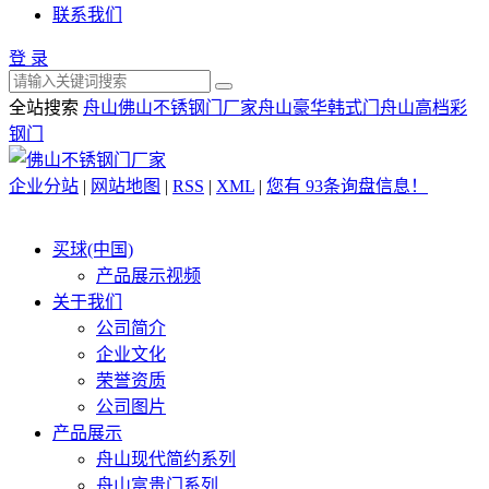
联系我们
登 录
全站搜索
舟山佛山不锈钢门厂家
舟山豪华韩式门
舟山高档彩
钢门
企业分站
|
网站地图
|
RSS
|
XML
|
您有
93
条询盘信息！
买球(中国)
产品展示视频
关于我们
公司简介
企业文化
荣誉资质
公司图片
产品展示
舟山现代简约系列
舟山富贵门系列