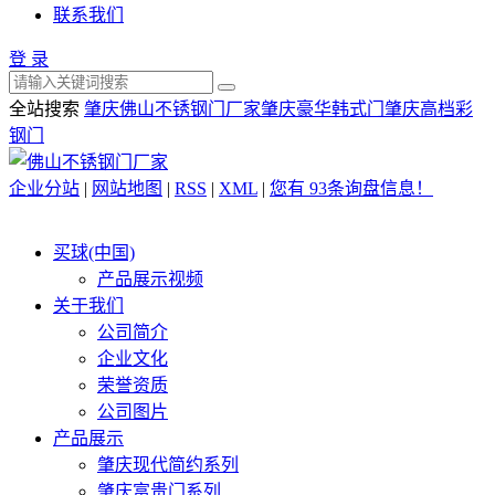
联系我们
登 录
全站搜索
肇庆佛山不锈钢门厂家
肇庆豪华韩式门
肇庆高档彩
钢门
企业分站
|
网站地图
|
RSS
|
XML
|
您有
93
条询盘信息！
买球(中国)
产品展示视频
关于我们
公司简介
企业文化
荣誉资质
公司图片
产品展示
肇庆现代简约系列
肇庆富贵门系列