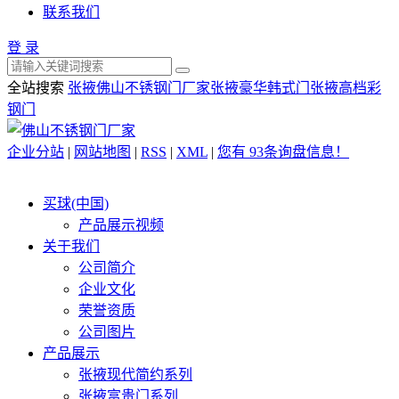
联系我们
登 录
全站搜索
张掖佛山不锈钢门厂家
张掖豪华韩式门
张掖高档彩
钢门
企业分站
|
网站地图
|
RSS
|
XML
|
您有
93
条询盘信息！
买球(中国)
产品展示视频
关于我们
公司简介
企业文化
荣誉资质
公司图片
产品展示
张掖现代简约系列
张掖富贵门系列