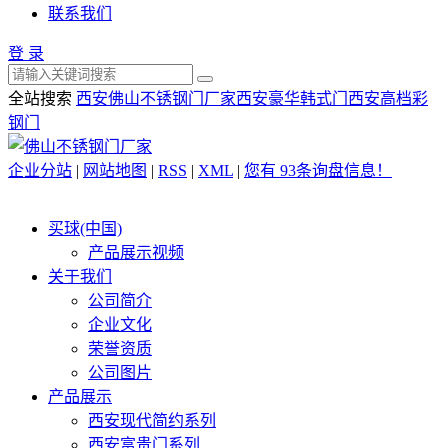
联系我们
登 录
全站搜索
西安佛山不锈钢门厂家
西安豪华韩式门
西安高档彩
钢门
企业分站
|
网站地图
|
RSS
|
XML
|
您有
93
条询盘信息！
买球(中国)
产品展示视频
关于我们
公司简介
企业文化
荣誉资质
公司图片
产品展示
西安现代简约系列
西安富贵门系列