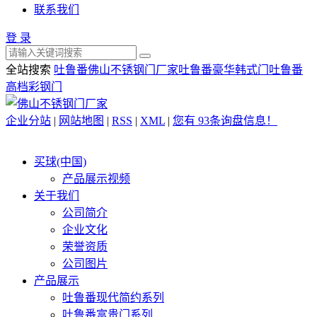
联系我们
登 录
全站搜索
吐鲁番佛山不锈钢门厂家
吐鲁番豪华韩式门
吐鲁番
高档彩钢门
企业分站
|
网站地图
|
RSS
|
XML
|
您有
93
条询盘信息！
买球(中国)
产品展示视频
关于我们
公司简介
企业文化
荣誉资质
公司图片
产品展示
吐鲁番现代简约系列
吐鲁番富贵门系列