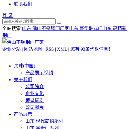
联系我们
登 录
全站搜索
山东 佛山不锈钢门厂家
山东 豪华韩式门
山东 高档彩
钢门
企业分站
|
网站地图
|
RSS
|
XML
|
您有
93
条询盘信息！
买球(中国)
产品展示视频
关于我们
公司简介
企业文化
荣誉资质
公司图片
产品展示
山东 现代简约系列
山东 富贵门系列