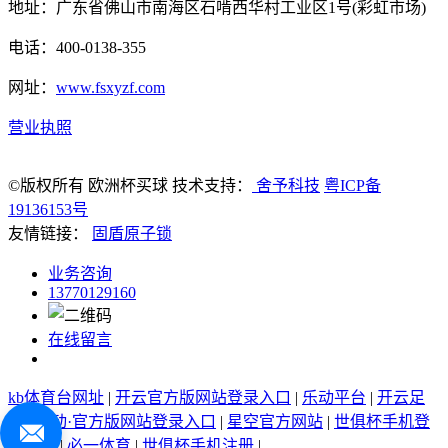
地址：广东省佛山市南海区石啃西华村工业区1号(彩虹市场)
电话：400-0138-355
网址：
www.fsxyzf.com
营业执照
©版权所有 欧洲杯买球 技术支持：
舍予科技
粤ICP备
19136153号
友情链接：
固盾原子锁
业务咨询
13770129160
在线留言
kb体育台网址
|
开云官方版网站登录入口
|
乐动平台
|
开云足
球
|
乐动·官方版网站登录入口
|
星空官方网站
|
世俱杯手机登
录入口
|
必一体育
|
世俱杯手机注册
|