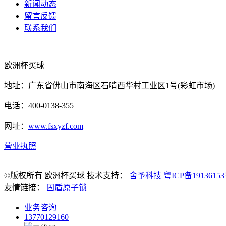
新闻动态
留言反馈
联系我们
欧洲杯买球
地址：广东省佛山市南海区石啃西华村工业区1号(彩虹市场)
电话：400-0138-355
网址：
www.fsxyzf.com
营业执照
©版权所有 欧洲杯买球 技术支持：
舍予科技
粤ICP备1913615
友情链接：
固盾原子锁
业务咨询
13770129160