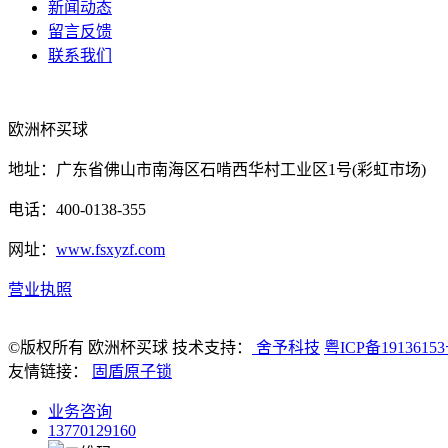
新闻动态
留言反馈
联系我们
欧洲杯买球
地址：广东省佛山市南海区石啃西华村工业区1号(彩虹市场)
电话：400-0138-355
网址：
www.fsxyzf.com
营业执照
©版权所有 欧洲杯买球 技术支持：
舍予科技
粤ICP备1913615
友情链接：
固盾原子锁
业务咨询
13770129160