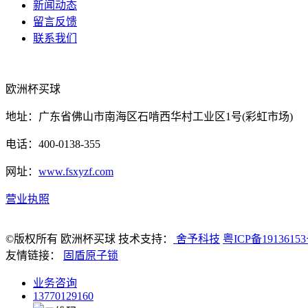
新闻动态
留言反馈
联系我们
欧洲杯买球
地址：广东省佛山市南海区石啃西华村工业区1号(彩虹市场)
电话：400-0138-355
网址：
www.fsxyzf.com
营业执照
©版权所有 欧洲杯买球 技术支持：
舍予科技
粤ICP备1913615
友情链接：
固盾原子锁
业务咨询
13770129160