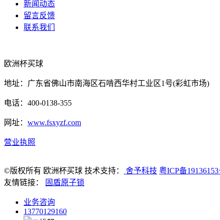
新闻动态
留言反馈
联系我们
欧洲杯买球
地址：广东省佛山市南海区石啃西华村工业区1号(彩虹市场)
电话：400-0138-355
网址：
www.fsxyzf.com
营业执照
©版权所有 欧洲杯买球 技术支持：
舍予科技
粤ICP备1913615
友情链接：
固盾原子锁
业务咨询
13770129160