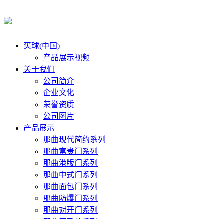
买球(中国)
产品展示视频
关于我们
公司简介
企业文化
荣誉资质
公司图片
产品展示
那曲现代简约系列
那曲富贵门系列
那曲港版门系列
那曲中式门系列
那曲面包门系列
那曲防爆门系列
那曲对开门系列