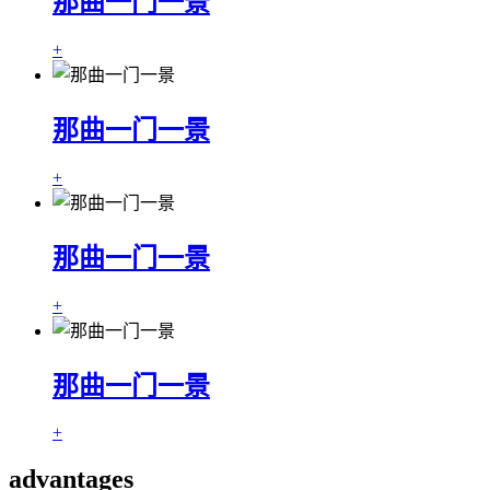
那曲一门一景
+
那曲一门一景
+
那曲一门一景
+
那曲一门一景
+
advantages