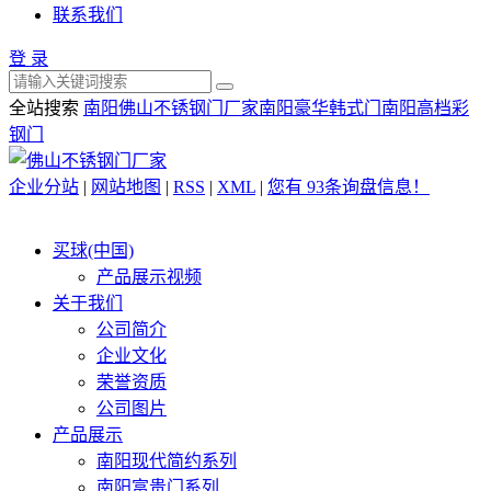
联系我们
登 录
全站搜索
南阳佛山不锈钢门厂家
南阳豪华韩式门
南阳高档彩
钢门
企业分站
|
网站地图
|
RSS
|
XML
|
您有
93
条询盘信息！
买球(中国)
产品展示视频
关于我们
公司简介
企业文化
荣誉资质
公司图片
产品展示
南阳现代简约系列
南阳富贵门系列