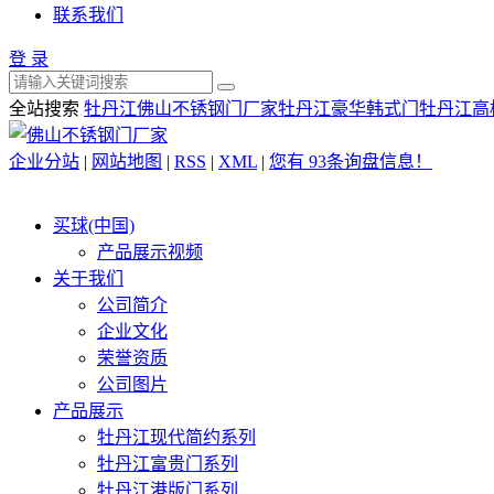
联系我们
登 录
全站搜索
牡丹江佛山不锈钢门厂家
牡丹江豪华韩式门
牡丹江高
企业分站
|
网站地图
|
RSS
|
XML
|
您有
93
条询盘信息！
买球(中国)
产品展示视频
关于我们
公司简介
企业文化
荣誉资质
公司图片
产品展示
牡丹江现代简约系列
牡丹江富贵门系列
牡丹江港版门系列