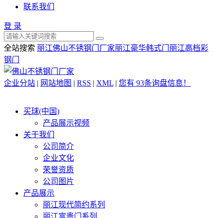
联系我们
登 录
全站搜索
丽江佛山不锈钢门厂家
丽江豪华韩式门
丽江高档彩
钢门
企业分站
|
网站地图
|
RSS
|
XML
|
您有
93
条询盘信息！
买球(中国)
产品展示视频
关于我们
公司简介
企业文化
荣誉资质
公司图片
产品展示
丽江现代简约系列
丽江富贵门系列