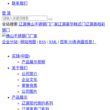
联系我们
登 录
全站搜索
辽源佛山不锈钢门厂家
辽源豪华韩式门
辽源高档彩
钢门
企业分站
|
网站地图
|
RSS
|
XML
|
您有
93
条询盘信息！
买球(中国)
产品展示视频
关于我们
公司简介
企业文化
荣誉资质
公司图片
产品展示
辽源现代简约系列
辽源富贵门系列