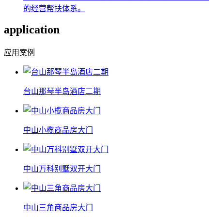
的经营帮扶体系。
application
应用案例
台山那琴半岛酒店二期
中山小榄商品房大门
中山万科别墅双开大门
中山三角商品房大门