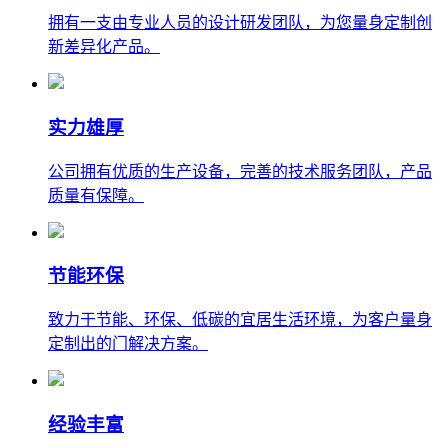
拥有一支由专业人员的设计研发团队，为您量身定制创
新差异化产品。
实力雄厚
公司拥有优质的生产设备，完善的技术服务团队，产品
质量有保障。
节能环保
致力于节能、环保、低碳的宜居生活环境，为客户量身
定制出的门解决方案。
经验丰富