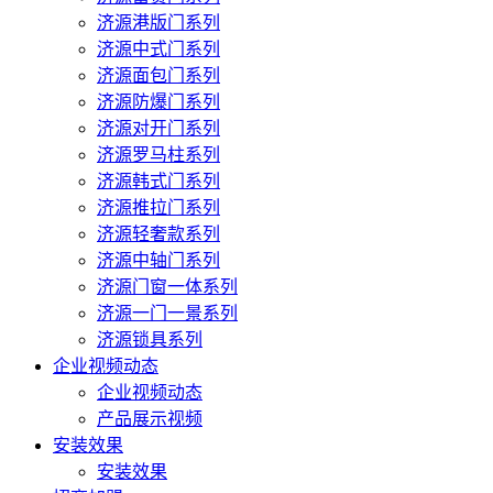
济源港版门系列
济源中式门系列
济源面包门系列
济源防爆门系列
济源对开门系列
济源罗马柱系列
济源韩式门系列
济源推拉门系列
济源轻奢款系列
济源中轴门系列
济源门窗一体系列
济源一门一景系列
济源锁具系列
企业视频动态
企业视频动态
产品展示视频
安装效果
安装效果