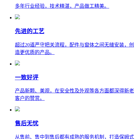
多年行业经验，技术精湛，产品做工精美。
先进的工艺
超过20道严守把关流程，配件与窗体之间无缝安装，创
造更优质的产品。
一致好评
产品新颗、美观，在安全性及外观等各方面都深得新老
客户的赞赏。
售后无忧
从售前、售中到售后都有成熟的服务机制，打造保姆式