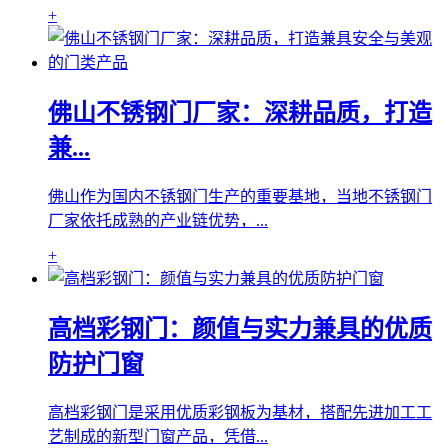
+
佛山不锈钢门厂家：深耕品质，打造
兼...
佛山作为国内不锈钢门生产的重要基地，当地不锈钢门
厂家依托成熟的产业链优势，...
+
高档彩钢门：颜值与实力兼具的优质
防护门窗
高档彩钢门是采用优质彩钢板为基材，搭配先进加工工
艺制成的新型门窗产品，凭借...