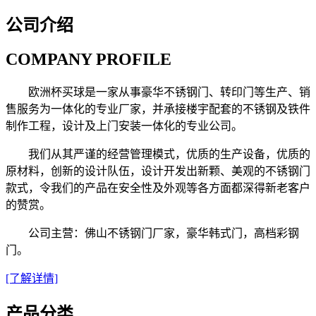
公司介绍
COMPANY PROFILE
欧洲杯买球是一家从事豪华不锈钢门、转印门等生产、销
售服务为一体化的专业厂家，并承接楼宇配套的不锈钢及铁件
制作工程，设计及上门安装一体化的专业公司。
我们从其严谨的经营管理模式，优质的生产设备，优质的
原材料，创新的设计队伍，设计开发出新颗、美观的不锈钢门
款式，令我们的产品在安全性及外观等各方面都深得新老客户
的赞赏。
公司主营：佛山不锈钢门厂家，豪华韩式门，高档彩钢
门。
[了解详情]
产品分类