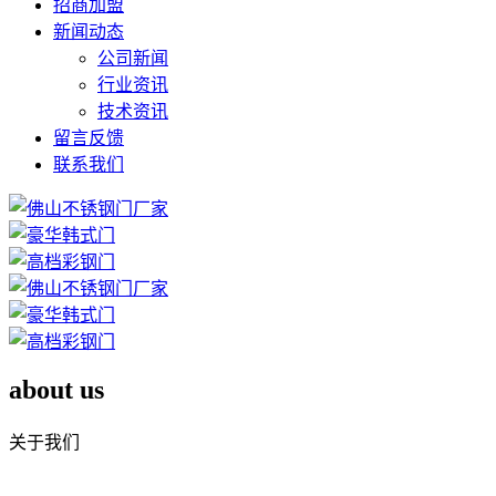
招商加盟
新闻动态
公司新闻
行业资讯
技术资讯
留言反馈
联系我们
about us
关于我们