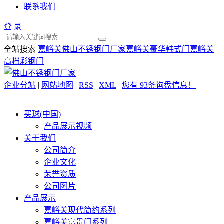
联系我们
登 录
全站搜索
嘉峪关佛山不锈钢门厂家
嘉峪关豪华韩式门
嘉峪关
高档彩钢门
企业分站
|
网站地图
|
RSS
|
XML
|
您有
93
条询盘信息！
买球(中国)
产品展示视频
关于我们
公司简介
企业文化
荣誉资质
公司图片
产品展示
嘉峪关现代简约系列
嘉峪关富贵门系列