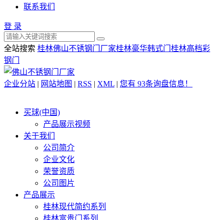
联系我们
登 录
全站搜索
桂林佛山不锈钢门厂家
桂林豪华韩式门
桂林高档彩
钢门
企业分站
|
网站地图
|
RSS
|
XML
|
您有
93
条询盘信息！
买球(中国)
产品展示视频
关于我们
公司简介
企业文化
荣誉资质
公司图片
产品展示
桂林现代简约系列
桂林富贵门系列