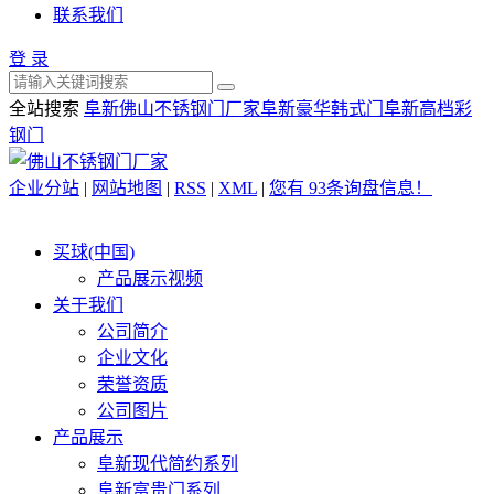
联系我们
登 录
全站搜索
阜新佛山不锈钢门厂家
阜新豪华韩式门
阜新高档彩
钢门
企业分站
|
网站地图
|
RSS
|
XML
|
您有
93
条询盘信息！
买球(中国)
产品展示视频
关于我们
公司简介
企业文化
荣誉资质
公司图片
产品展示
阜新现代简约系列
阜新富贵门系列