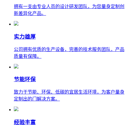
拥有一支由专业人员的设计研发团队，为您量身定制创
新差异化产品。
实力雄厚
公司拥有优质的生产设备，完善的技术服务团队，产品
质量有保障。
节能环保
致力于节能、环保、低碳的宜居生活环境，为客户量身
定制出的门解决方案。
经验丰富