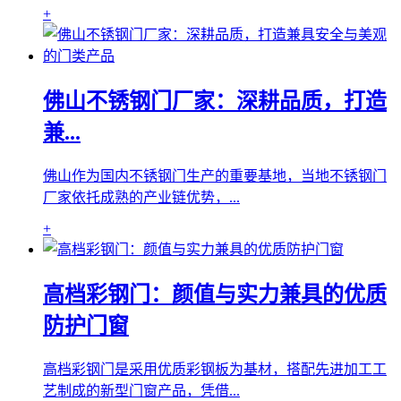
+
佛山不锈钢门厂家：深耕品质，打造
兼...
佛山作为国内不锈钢门生产的重要基地，当地不锈钢门
厂家依托成熟的产业链优势，...
+
高档彩钢门：颜值与实力兼具的优质
防护门窗
高档彩钢门是采用优质彩钢板为基材，搭配先进加工工
艺制成的新型门窗产品，凭借...