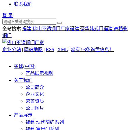
联系我们
登 录
全站搜索
福建 佛山不锈钢门厂家
福建 豪华韩式门
福建 高档彩
钢门
企业分站
|
网站地图
|
RSS
|
XML
|
您有
93
条询盘信息！
买球(中国)
产品展示视频
关于我们
公司简介
企业文化
荣誉资质
公司图片
产品展示
福建 现代简约系列
福建 富贵门系列