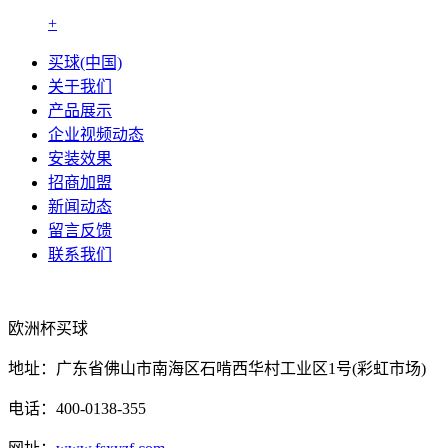
+
买球(中国)
关于我们
产品展示
企业视频动态
安装效果
招商加盟
新闻动态
留言反馈
联系我们
欧洲杯买球
地址：广东省佛山市南海区石啃西华村工业区1号(彩虹市场)
电话：400-0138-355