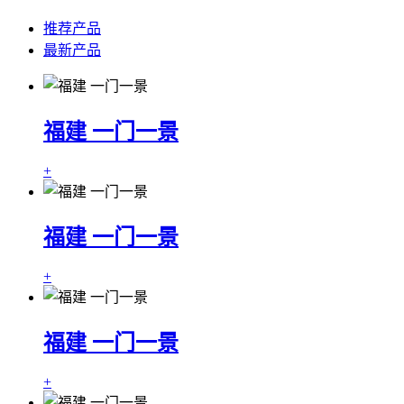
推荐产品
最新产品
福建 一门一景
+
福建 一门一景
+
福建 一门一景
+