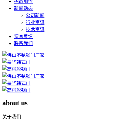
招商加盟
新闻动态
公司新闻
行业资讯
技术资讯
留言反馈
联系我们
about us
关于我们