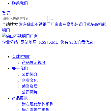
联系我们
登 录
全站搜索
崇左佛山不锈钢门厂家
崇左豪华韩式门
崇左高档彩
钢门
企业分站
|
网站地图
|
RSS
|
XML
|
您有
93
条询盘信息！
买球(中国)
产品展示视频
关于我们
公司简介
企业文化
荣誉资质
公司图片
产品展示
崇左现代简约系列
崇左富贵门系列