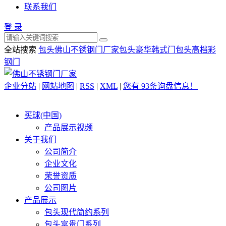
联系我们
登 录
全站搜索
包头佛山不锈钢门厂家
包头豪华韩式门
包头高档彩
钢门
企业分站
|
网站地图
|
RSS
|
XML
|
您有
93
条询盘信息！
买球(中国)
产品展示视频
关于我们
公司简介
企业文化
荣誉资质
公司图片
产品展示
包头现代简约系列
包头富贵门系列